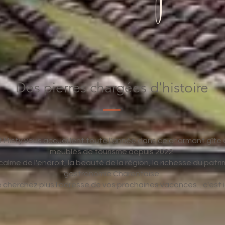
Des pierres chargées d'histoire
t Misty vous accueillent toute l'année dans ce charmant gîte 
meublés de tourisme depuis 2022.
calme de l'endroit, la beauté de la région, la richesse du patri
gastronomie Charentaise.
 cherchez plus l'adresse de vos prochaines vacances... c'est ic