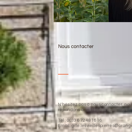
Nous contacter
N'hésitez pas à nous contacter, nou
répondons à toutes vos questions.
Tél : 0033 6 72 48 16 16
Email:
gite.lesvieillespierres@orange