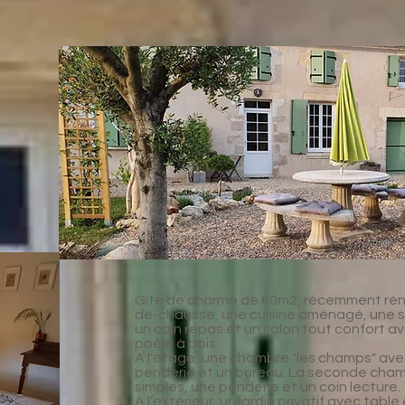
Gîte de charme de 60m2, récemment ré
de-chaussé, une cuisine aménagé, une sa
un coin repas et un salon tout confort a
poêle à bois.
A l'étage, une chambre "les champs" avec
penderie et un bureau. La seconde chamb
simples, une penderie et un coin lecture.
A l’extérieur, un jardin privatif avec tabl