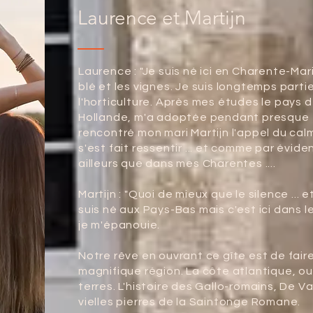
Laurence et Martijn
Laurence : "Je suis né ici en Charente-Ma
blé et les vignes. Je suis longtemps part
l'horticulture. Après mes études le pays d
Hollande, m'a adoptée pendant presque 1
rencontré mon mari Martijn l'appel du ca
s'est fait ressentir ... et comme par évi
ailleurs que dans mes Charentes ....
Martijn : "Quoi de mieux que le silence ... et 
suis né aux Pays-Bas mais c'est ici dans le
je m'épanouie.
Notre rêve en ouvrant ce gîte est de fair
magnifique région. La côte atlantique, oui
terres. L'histoire des Gallo-romains, De V
vielles pierres de la Saintonge Romane.