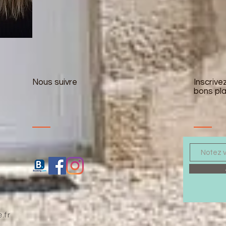
Nous suivre
Inscrive
bons pla
s
.fr