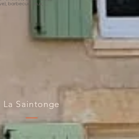
), barbecue, jeux, ....
La Saintonge