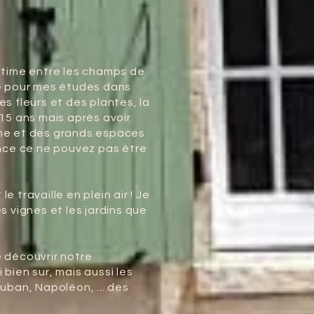
ritime entre les champs de
ie pour mes études dans
es fleurs et des plantes, la
5 ans mais après avoir
lme et des grands espaces
dence ce ne pouvez pas être
le travaille en plein air ! Je
s vignes et les jardins que
e découvrir notre
 bien sur, mais aussi les
auban, Napoléon, ... des