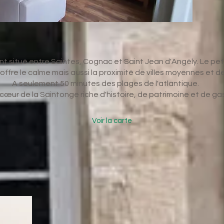
t situé entre Saintes, Cognac et Saint Jean d'Angély. Le peti
fre le calme mais aussi la proximité de villes moyennes et de
A seulement 50 minutes des plages de l'atlantique
.
 cœur de la Saintonge riche d'histoire, de patrimoine et de g
Voir la carte