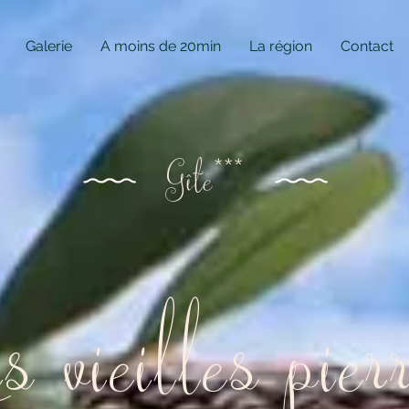
Galerie
A moins de 20min
La région
Contact
Gîte***
s vieilles pier