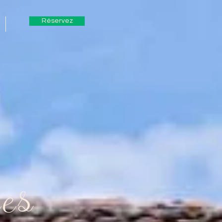
Réservez
res