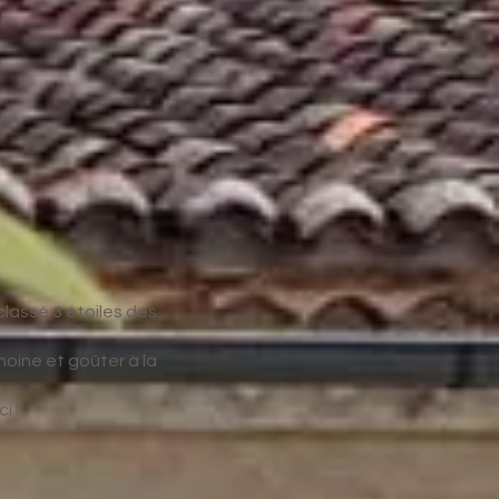
classé 3 étoiles des
moine et goûter à la
i !