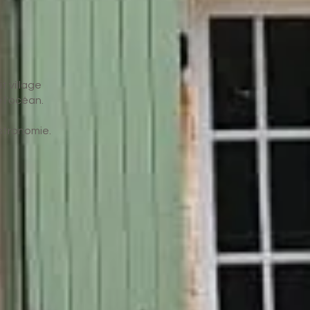
t village
 l'océan.
astronomie.