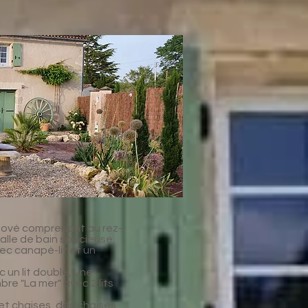
nové comprenant au rez-
lle de bain spacieuse,
vec canapé-lit et un
 un lit double, une
re "La mer" avec 2 lits
e et chaises, des chaises