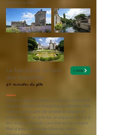
écrans tactiles.
La Seudre et le train
+ d'info
des mouettes
40 minutes du gîte
Simple ruisseau après sa source, la Seudre
se termine par un magnifique estuaire. Elle
naît au sud-ouest de Virollet et disparaît
entièrement en été sur un espace de 2 à 3
km. Jusqu'à Saujon, ce n'est qu'un maigre
filet d'eau. Au port de Ribérou, dans
Saujon, le pont à écluses (le « pont des