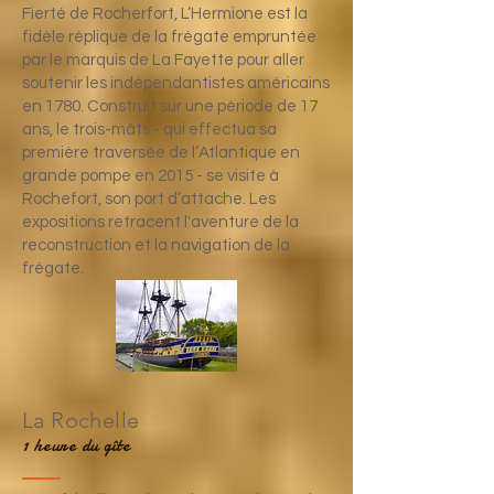
Fierté de Rocherfort, L’Hermione est la
fidèle réplique de la frégate empruntée
par le marquis de La Fayette pour aller
soutenir les indépendantistes américains
en 1780. Construit sur une période de 17
ans, le trois-mâts - qui effectua sa
première traversée de l’Atlantique en
grande pompe en 2015 - se visite à
Rochefort, son port d’attache. Les
expositions retracent l'aventure de la
reconstruction et la navigation de la
frégate.
La Rochelle
1 heure du gîte