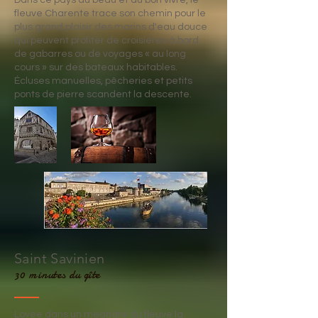
Dans ce pays du beau et du bon vivre, le
fleuve Charente trace son chemin pour le
plus grand plaisir des marins d'eau douce
qui peuvent profiter de croisières à bord
de gabarres ou de voyages « au long
cours » sur des bateaux habitables.
Écluses manuelles, pêcheries et petits
ponts de pierre scandent la descente.
Saint Savinien
30 minutes du gîte
Lovée dans un méandre du fleuve la