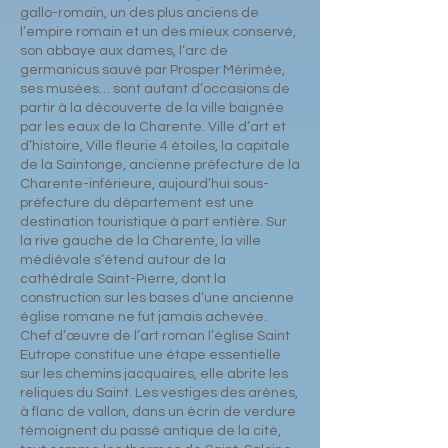
gallo-romain, un des plus anciens de
l’empire romain et un des mieux conservé,
son abbaye aux dames, l’arc de
germanicus sauvé par Prosper Mérimée,
ses musées… sont autant d’occasions de
partir à la découverte de la ville baignée
par les eaux de la Charente. Ville d’art et
d’histoire, Ville fleurie 4 étoiles, la capitale
de la Saintonge, ancienne préfecture de la
Charente-inférieure, aujourd’hui sous-
préfecture du département est une
destination touristique à part entière. Sur
la rive gauche de la Charente, la ville
médiévale s’étend autour de la
cathédrale Saint-Pierre, dont la
construction sur les bases d’une ancienne
église romane ne fut jamais achevée.
Chef d’œuvre de l’art roman l’église Saint
Eutrope constitue une étape essentielle
sur les chemins jacquaires, elle abrite les
reliques du Saint. Les vestiges des arènes,
à flanc de vallon, dans un écrin de verdure
témoignent du passé antique de la cité,