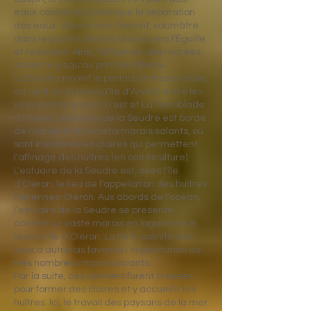
eaux contraires ») marque la séparation
des eaux : douce vers l'amont, saumâtre
dans le port et dans le chenal vers l'Éguille
et l'estuaire. Ainsi, l'influence des marées
s'exerce jusqu'au port de Ribérou.
La Seudre rejoint le pertuis de Maumusson,
au nord de la presqu'île d'Arvert, entre les
villes de Marennes à l'est et La Tremblade
à l'ouest. L'estuaire de la Seudre est bordé
de marais et d'anciens marais salants, où
sont installées les claires qui permettent
l'affinage des huîtres (en ostréiculture).
L'estuaire de la Seudre est, avec l'île
d'Oléron, le lieu de l'appellation des huîtres
Marennes-Oléron. Aux abords de l’océan,
l’estuaire de la Seudre se présente
comme un vaste marais en lagune situé
face à l’île d’Oléron. La forte salinité des
lieux a autrefois favorisé l’implantation de
très nombreux marais salants.
Par la suite, ces derniers furent creusés
pour former des claires et y accueillir les
huîtres. Ici, le travail des paysans de la mer