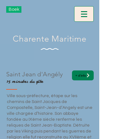
Boek
Charente Maritime
Saint Jean d'Angély
+ d'info
15 minutes du gîte
Ville sous-préfecture, étape sur les
chemins de Saint Jacques de
Compostelle, Saint-Jean-d’Angely est une
ville chargée d’histoire. Son abbaye
fondée au IXème siècle renferme les
reliques de Saint Jean-Baptiste. Détruite
par les Viking puis pendant les guerres de
religion elle fut reconstruite au XVIIème et