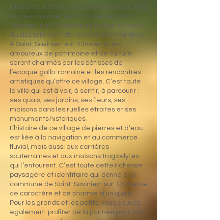
Charente, nichée entre le cours d’eau et la
falaise calcaire, la commune de Saint-
Savinien-sur-Charente se trouve au cœur
du département de la Charente-Maritime.
À Saint-Savinien-sur-Charente, les
amoureux de patrimoine et de culture
seront charmés par les bâtisses de
l’époque gallo-romaine et les rencontres
artistiques qu’offre ce village. C’est toute
la ville qui est à voir, à sentir, à parcourir :
ses quais, ses jardins, ses fleurs, ses
maisons dans les ruelles étroites et ses
monuments historiques.
L’histoire de ce village de pierres et d’eau
est liée à la navigation et au commerce
fluvial, mais aussi aux carrières
souterraines et aux maisons troglodytes
qui l’entourent. C’est toute cette richesse
paysagère et identitaire qui donne à la
commune de Saint-Savinien-sur-Charente
ce caractère et ce charme si uniques.
Pour les grands et les petits, vous pouvez
également profiter de la journée pour vous