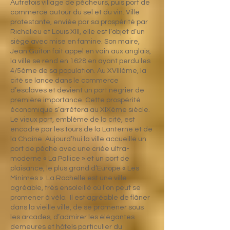
Autrefois village de pêcheurs, puis port de
commerce autour du sel et du vin. Ville
protestante, enviée par sa prospérité par
Richelieu et Louis XIII, elle est l’objet d’un
siège avec mise en famine. Son maire,
Jean Guiton fait appel en vain aux anglais,
la ville se rend en 1628 en ayant perdu les
4/5ème de sa population. Au XVIIIème, la
cité se lance dans le commerce
d’esclaves et devient un port négrier de
première importance. Cette prospérité
économique s’arrêtera au XIXème siècle.
Le vieux port, emblème de la cité, est
encadré par les tours de la Lanterne et de
la Chaîne. Aujourd’hui la ville accueille un
port de pêche avec une criée ultra-
moderne « La Pallice » et un port de
plaisance, le plus grand d’Europe « Les
Minimes ». La Rochelle est une ville
agréable, très ensoleillé où l’on peut se
promener à vélo. Il est agréable de flâner
dans la vieille ville, de se promener sous
les arcades, d’admirer les élégantes
demeures et hôtels particulier du