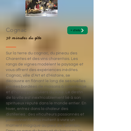
Cognac
+ d'info
30 minutes du gîte
Sur la terre du cognac, du pineau des
Charentes et des vins charentais. Les
rangs de vignes modèlent le paysage et
vous offrent des expériences inédites.
Cognac, ville d’Art et d’Histoire, se
découvre en flânant le long de ses ruelles
pavées bordées de maisons à colombage
et d'hôtels particuliers du XIXe. Le destin
de la ville est inextricablement lié à son
spiritueux réputé dans le monde entier. En
hiver, entrez dans la chaleur des
distilleries : des viticulteurs passionnés et
passionnants vous invitent à vivre un
moment magique au pied de l’alambic.