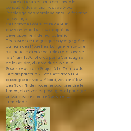
– ostréiculteurs et sauniers - avec la
conquête des anciennes vasières,
l’endigage des marais salants… a façonné
le paysage.
Ces hommes ont su faire de leur
environnement un lieu adapté au
développement de leur activité.
Découvrez ce magnifique paysage grâce
au Train des Mouettes. La ligne ferroviaire
sur laquelle circule ce train a été ouverte
le 24 juin 1876, et créé par la Compagnie
de la Seudre, du nom du fleuve « La
Seudre » qui relie Saujon à La Tremblade.
Le train parcourt 21 kms et franchit 69
passages à niveau. A bord, vous profitez
des 30km/h de moyenne pour prendre le
temps, observer les paysages et partager
un bon moment entre
Saujon
et
La
Tremblade
,