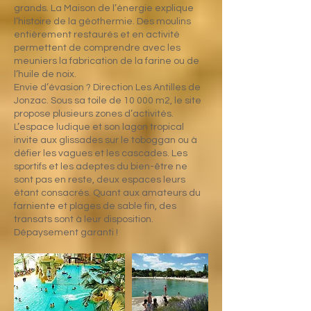
grands. La Maison de l’énergie explique
l’histoire de la géothermie. Des moulins
entièrement restaurés et en activité
permettent de comprendre avec les
meuniers la fabrication de la farine ou de
l’huile de noix.
Envie d’évasion ? Direction Les Antilles de
Jonzac. Sous sa toile de 10 000 m2, le site
propose plusieurs zones d’activités.
L’espace ludique et son lagon tropical
invite aux glissades sur le toboggan ou à
défier les vagues et les cascades. Les
sportifs et les adeptes du bien-être ne
sont pas en reste, deux espaces leurs
étant consacrés. Quant aux amateurs du
farniente et plages de sable fin, des
transats sont à leur disposition.
Dépaysement garanti !