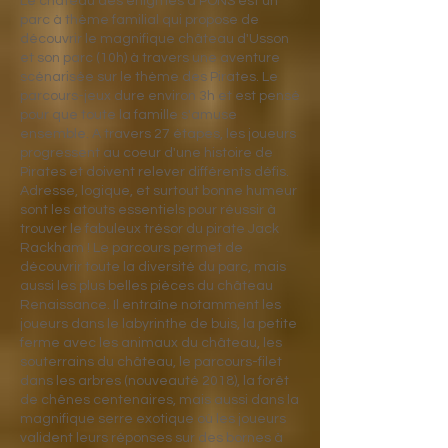
Le château des énigmes à PONS est un
parc à thème familial qui propose de
découvrir le magnifique château d'Usson
et son parc (10h) à travers une aventure
scénarisée sur le thème des Pirates. Le
parcours-jeux dure environ 3h et est pensé
pour que toute la famille s'amuse
ensemble. A travers 27 étapes, les joueurs
progressent au coeur d'une histoire de
Pirates et doivent relever différents défis.
Adresse, logique, et surtout bonne humeur
sont les atouts essentiels pour réussir à
trouver le fabuleux trésor du pirate Jack
Rackham ! Le parcours permet de
découvrir toute la diversité du parc, mais
aussi les plus belles pièces du château
Renaissance. Il entraîne notamment les
joueurs dans le labyrinthe de buis, la petite
ferme avec les animaux du château, les
souterrains du château, le parcours-filet
dans les arbres (nouveauté 2018), la forêt
de chênes centenaires, mais aussi dans la
magnifique serre exotique où les joueurs
valident leurs réponses sur des bornes à