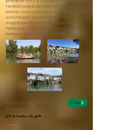
promener dans le parc jouxtant
l'embarcadère des promenades en
bateau. Vous y trouverez de nombreuses
activités pour les enfants dont un
magnifique Port Miniature, nous y avons
testé pour vous la navigation sur les petits
bateaux, c'est très agréable et bucolique !
Pons et le Château des
+ d'info
Enigmes
40 minutes du gîte