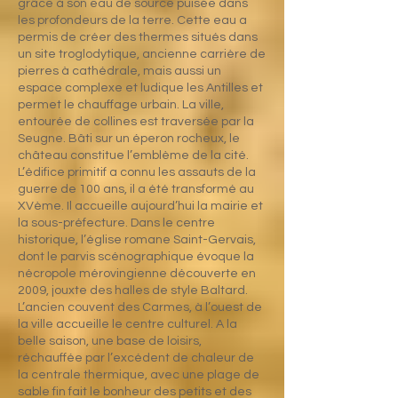
grâce à son eau de source puisée dans
les profondeurs de la terre. Cette eau a
permis de créer des thermes situés dans
un site troglodytique, ancienne carrière de
pierres à cathédrale, mais aussi un
espace complexe et ludique les Antilles et
permet le chauffage urbain. La ville,
entourée de collines est traversée par la
Seugne. Bâti sur un éperon rocheux, le
château constitue l’emblème de la cité.
L’édifice primitif a connu les assauts de la
guerre de 100 ans, il a été transformé au
XVème. Il accueille aujourd’hui la mairie et
la sous-préfecture. Dans le centre
historique, l’église romane Saint-Gervais,
dont le parvis scénographique évoque la
nécropole mérovingienne découverte en
2009, jouxte des halles de style Baltard.
L’ancien couvent des Carmes, à l’ouest de
la ville accueille le centre culturel. A la
belle saison, une base de loisirs,
réchauffée par l’excédent de chaleur de
la centrale thermique, avec une plage de
sable fin fait le bonheur des petits et des