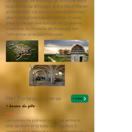
La citadelle de Brouage se retrouve dans
la province de Brouage, entre l’île d’Oléron
et Rochefort. Ce site est classé parmi les
plus belles provinces de France. Si vous
êtes tenté par une balade en Charente
maritime, la citadelle de Brouage est
l’attraction à ne pas manquer.
Het Poitevin-moeras
+ d'info
1 heure du gîte
Le marais de poitevin est situé entre la
ville de Niort et la baie de l’Aiguillon. Il
dispose d’un espace sauvage et naturel à